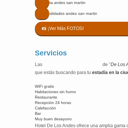
📸 ¡Ver Más FOTOS!
Servicios
Las
7 comodidades y servicios
de "
De Los 
que estás buscando para tu
estadía en la ci
WiFi gratis
Habitaciones sin humo
Restaurante
Recepción 24 horas
Calefacción
Bar
Muy buen desayuno
Hotel De Los Andes ofrece una amplia gama de