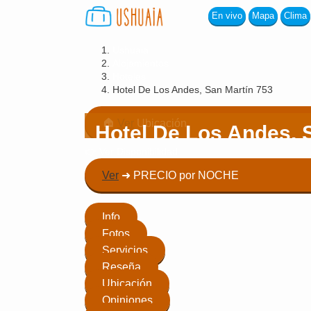
En vivo
Mapa
Clima
Ushuaia
Alojamientos
Hoteles
Hotel De Los Andes, San Martín 753
🏠
Ver
Ubicación
Hotel De Los Andes, 
👉 Ver Disponibilidad
Ver
➜ PRECIO por NOCHE
$
Ver Precio
Info
Fotos
Servicios
Reseña
Ubicación
Opiniones