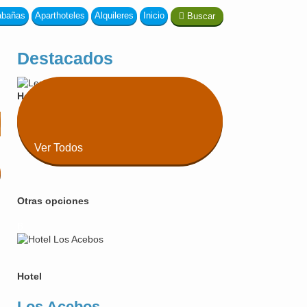
abañas
Aparthoteles
Alquileres
Inicio
Buscar
Destacados
Hotel
Lennox
Ver Todos
Otras opciones
B
Hotel
Los Acebos